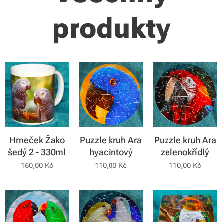
produkty
Hrneček Žako
Puzzle kruh Ara
Puzzle kruh Ara
šedý 2 - 330ml
hyacintový
zelenokřídlý
160,00
Kč
110,00
Kč
110,00
Kč