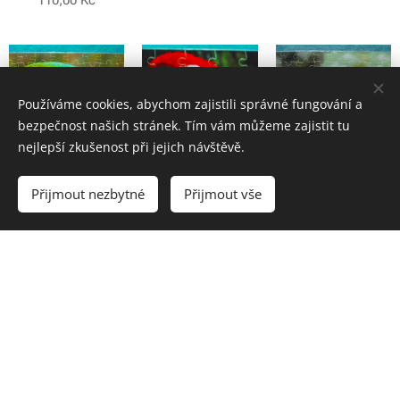
110,00
Kč
Používáme cookies, abychom zajistili správné fungování a
bezpečnost našich stránek. Tím vám můžeme zajistit tu
nejlepší zkušenost při jejich návštěvě.
Puzzle Ara
Puzzle Ara
Puzzle Aratinga
Přijmout nezbytné
Přijmout vše
miligold
zelenokřídlý
sluneční
110,00
Kč
110,00
Kč
110,00
Kč