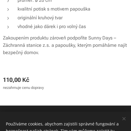
průměr: ø 20 cm
kvalitní potisk s motivem papouška
originální kruhový tvar
vhodné jako dárek i pro volný čas
Zakoupením produktu zároveň podpoříte Sunny Days –
Záchranná stanice z.s. a papoušky, kterým pomáháme najít
bezpečný domov.
110,00
Kč
nezahrnuje cenu dopravy
© 2024 Sunny Days - záchranná stanice z.s. | Všechna práva
vyhrazena
Používáme cookies, abychom zajistili správné fungování a
bezpečnost našich stránek. Tím vám můžeme zajistit tu
Cookies