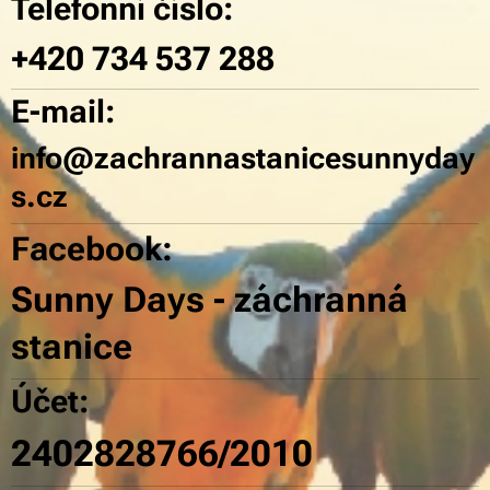
Telefon
ní číslo:
+420 734 537 288
E-mail:
info@zachrannastanicesunnyday
s.cz
Facebook:
Sunny
Days - záchranná
stanice
Účet:
2402828
766/2010