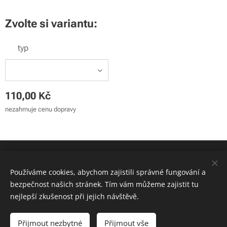
Zvolte si variantu:
typ
110,00
Kč
nezahrnuje cenu dopravy
© 2024 Sunny Days - záchranná stanice z.s. | Všechna práva
vyhrazena
Používáme cookies, abychom zajistili správné fungování a
bezpečnost našich stránek. Tím vám můžeme zajistit tu
Cookies
nejlepší zkušenost při jejich návštěvě.
Do košíku
Přijmout nezbytné
Přijmout vše