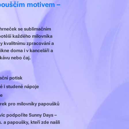
pouščím motivem –
 hrneček se sublimačním
otěší každého milovníka
y kvalitnímu zpracování a
kne doma i v kanceláři a
 kávu nebo čaj.
ační potisk
é i studené nápoje
ce
árek pro milovníky papoušků
c podpoříte Sunny Days –
. a papoušky, kteří zde našli