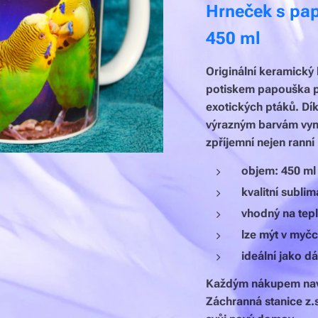
Hrneček s pa
450 ml
Originální keramický
potiskem papouška p
exotických ptáků. Dík
výrazným barvám vyni
zpříjemní nejen ranní
objem: 450 ml
kvalitní sublim
vhodný na tepl
lze mýt v myč
ideální jako d
Každým nákupem naví
Záchranná stanice z.s