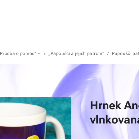
"Prosba o pomoc"
„Papoušci a jejich patroni“
Papouščí pa
Hrnek An
vlnkovan