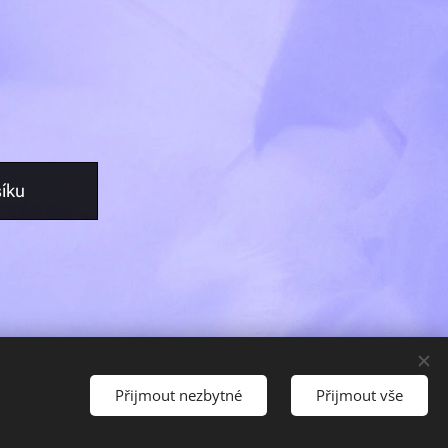
íku
Přijmout nezbytné
Přijmout vše