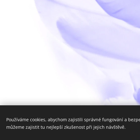
Používáme cookies, abychom zajistili správné fungování a bezp
můžeme zajistit tu nejlepší zkušenost při jejich návštěvě.