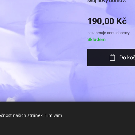
svůj nový domov.
190,00
Kč
nezahrnuje cenu dopravy
Skladem
Do koš
ečnost našich stránek. Tím vám
© 2024 Sunny Days - záchranná stanice z.s. | Všechna práva vyhrazena
Cookies