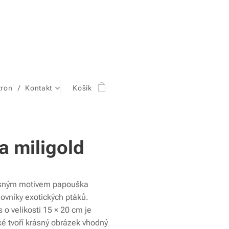
tron
Kontakt
Košík
a miligold
rásným motivem papouška
lovníky exotických ptáků.
o velikosti 15 × 20 cm je
ké tvoří krásný obrázek vhodný