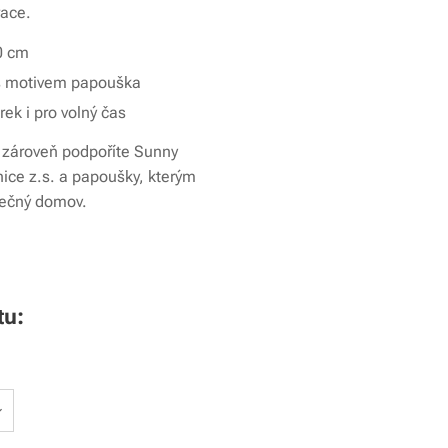
race.
0 cm
k s motivem papouška
ek i pro volný čas
zároveň podpoříte Sunny
ice z.s. a papoušky, kterým
ečný domov.
tu: