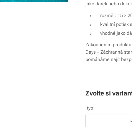
jako dárek nebo deko
rozměr: 15 × 2
kvalitní potis
vhodné jako dár
Zakoupením produktu 
Days – Záchranná stan
pomáháme najít bezp
Zvolte si varian
typ