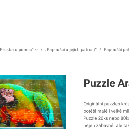
"Prosba o pomoc"
„Papoušci a jejich patroni“
Papouščí pa
Puzzle Ar
Originální puzzles k
potěší malé i velké mi
Puzzle 20ks nebo 80ks 
nejen zábavné, ale ta