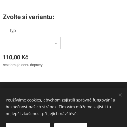
Zvolte si variantu:
typ
110,00
Kč
nezahrnuje cenu dopravy
© 2024 Sunny Days - záchranná stanice z.s. | Všechna práva
vyhrazena
Používáme cookies, abychom zajistili správné fungování a
bezpečnost našich stránek. Tím vám můžeme zajistit tu
Cookies
nejlepší zkušenost při jejich návštěvě.