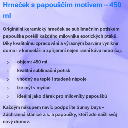
Hrneček s papouščím motivem – 450
ml
Originální keramický hrneček se sublimačním potiskem
papouška potěší každého milovníka exotických ptáků.
Díky kvalitnímu zpracování a výrazným barvám vynikne
doma i v kanceláři a zpříjemní nejen ranní kávu nebo čaj.
objem: 450 ml
kvalitní sublimační potisk
vhodný na teplé i studené nápoje
lze mýt v myčce
ideální jako dárek pro milovníky papoušků
Každým nákupem navíc podpoříte Sunny Days –
Záchranná stanice z.s. a papoušky, kteří zde našli svůj
nový domov.