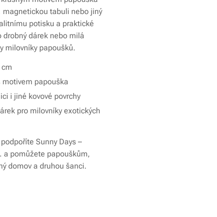
, magnetickou tabuli nebo jiný
alitnímu potisku a praktické
ako drobný dárek nebo milá
y milovníky papoušků.
5 cm
k s motivem papouška
ci i jiné kovové povrchy
árek pro milovníky exotických
podpoříte Sunny Days –
s. a pomůžete papouškům,
čný domov a druhou šanci.