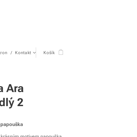
tron
Kontakt
Košík
 Ara
dlý 2
 papouška
s krásným motivem papouška