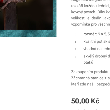
rozzáří každou lednici
kovový povrch. Díky kv
velikosti je ideální j
vzpomínka pro všechn
rozměr: 9 × 5,
kvalitní potis
vhodná na ledni
skvělý drobný d
ptáků
Zakoupením produktu 
Záchranná stanice z.
kteří zde našli bezpe
50,00
Kč