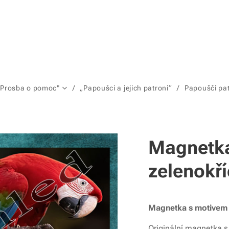
"Prosba o pomoc"
„Papoušci a jejich patroni“
Papouščí pa
Magnetka
zelenokří
Magnetka s motivem
Originální magnetka 