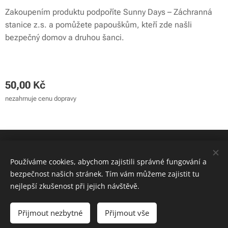
Zakoupením produktu podpoříte Sunny Days – Záchranná
stanice z.s. a pomůžete papouškům, kteří zde našli
bezpečný domov a druhou šanci.
50,00
Kč
nezahrnuje cenu dopravy
© 2024 Sunny Days - záchranná stanice z.s. | Všechna práva
vyhrazena
Používáme cookies, abychom zajistili správné fungování a
bezpečnost našich stránek. Tím vám můžeme zajistit tu
Cookies
nejlepší zkušenost při jejich návštěvě.
Do košíku
Přijmout nezbytné
Přijmout vše