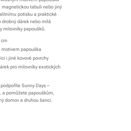
, magnetickou tabuli nebo jiný
alitnímu potisku a praktické
ako drobný dárek nebo milá
y milovníky papoušků.
5 cm
k s motivem papouška
ci i jiné kovové povrchy
árek pro milovníky exotických
podpoříte Sunny Days –
s. a pomůžete papouškům,
čný domov a druhou šanci.