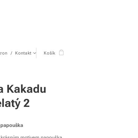
tron
Kontakt
Košík
a Kakadu
latý 2
 papouška
s krásným motivem papouška