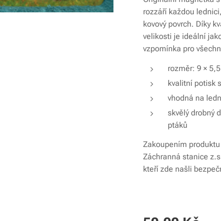
rozzáří každou lednici
kovový povrch. Díky kv
velikosti je ideální j
vzpomínka pro všechn
rozměr: 9 × 5,
kvalitní potis
vhodná na ledni
skvělý drobný d
ptáků
Zakoupením produktu 
Záchranná stanice z.
kteří zde našli bezpe