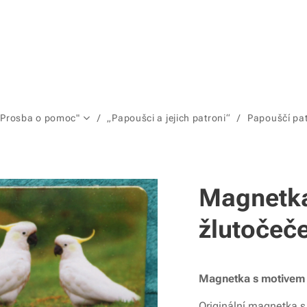
"Prosba o pomoc"
„Papoušci a jejich patroni“
Papouščí pa
Magnetk
žlutočeče
Magnetka s motivem
Originální magnetka 