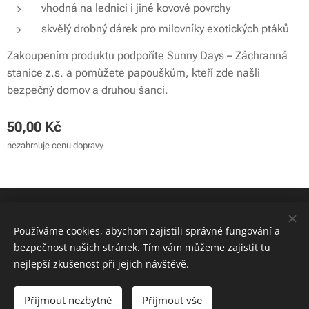
vhodná na lednici i jiné kovové povrchy
skvělý drobný dárek pro milovníky exotických ptáků
Zakoupením produktu podpoříte Sunny Days – Záchranná
stanice z.s. a pomůžete papouškům, kteří zde našli
bezpečný domov a druhou šanci.
50,00
Kč
nezahrnuje cenu dopravy
© 2024 Sunny Days - záchranná stanice z.s. | Všechna práva
vyhrazena
Používáme cookies, abychom zajistili správné fungování a
bezpečnost našich stránek. Tím vám můžeme zajistit tu
Cookies
nejlepší zkušenost při jejich návštěvě.
Do košíku
Přijmout nezbytné
Přijmout vše