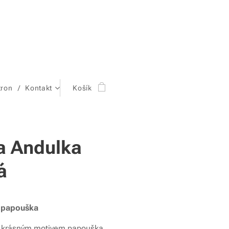
tron
Kontakt
Košík
a Andulka
á
 papouška
s krásným motivem papouška