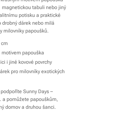
, magnetickou tabuli nebo jiný
alitnímu potisku a praktické
ako drobný dárek nebo milá
y milovníky papoušků.
5 cm
k s motivem papouška
ci i jiné kovové povrchy
árek pro milovníky exotických
podpoříte Sunny Days –
s. a pomůžete papouškům,
čný domov a druhou šanci.