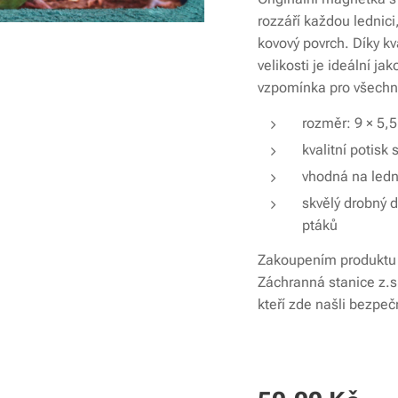
rozzáří každou lednici
kovový povrch. Díky kv
velikosti je ideální j
vzpomínka pro všechn
rozměr: 9 × 5,
kvalitní potis
vhodná na ledni
skvělý drobný d
ptáků
Zakoupením produktu 
Záchranná stanice z.
kteří zde našli bezpe