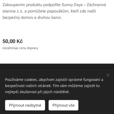
Zakoupením produktu podpoříte Sunny Days – Záchranná
stanice z.s. a pomůžete papouškům, kteří zde našli
bezpečný domov a druhou šanci.
50,00
Kč
nezahrnuje cenu dopravy
© 2024 Sunny Days - záchranná stanice z.s. | Všechna práva
vyhrazena
Používáme cookies, abychom zajistili správné fungování a
bezpečnost našich stránek. Tím vám můžeme zajistit tu
Cookies
nejlepší zkušenost při jejich návštěvě.
Do košíku
Přijmout nezbytné
Přijmout vše