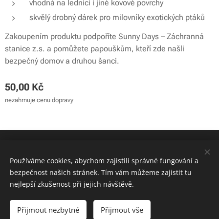
vhodná na lednici i jiné kovové povrchy
skvělý drobný dárek pro milovníky exotických ptáků
Zakoupením produktu podpoříte Sunny Days – Záchranná
stanice z.s. a pomůžete papouškům, kteří zde našli
bezpečný domov a druhou šanci.
50,00
Kč
nezahrnuje cenu dopravy
© 2024 Sunny Days - záchranná stanice z.s. | Všechna práva
vyhrazena
Používáme cookies, abychom zajistili správné fungování a
bezpečnost našich stránek. Tím vám můžeme zajistit tu
Cookies
nejlepší zkušenost při jejich návštěvě.
Do košíku
Přijmout nezbytné
Přijmout vše