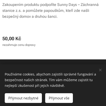
Zakoupením produktu podpoříte Sunny Days – Záchranná
stanice z.s. a pomůžete papouškům, kteří zde našli
bezpečný domov a druhou šanci.
50,00
Kč
nezahrnuje cenu dopravy
© 2024 Sunny Days - záchranná stanice z.s. | Všechna práva
vyhrazena
Používáme cookies, abychom zajistili správné fungování a
bezpečnost našich stránek. Tím vám můžeme zajistit tu
Cookies
nejlepší zkušenost při jejich návštěvě.
Do košíku
Přijmout nezbytné
Přijmout vše