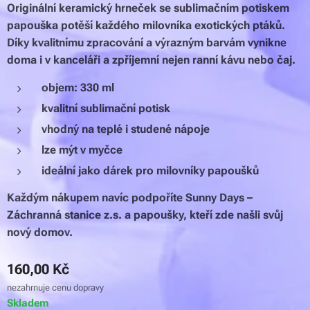
Originální keramický hrneček se sublimačním potiskem
papouška potěší každého milovníka exotických ptáků.
Díky kvalitnímu zpracování a výrazným barvám vynikne
doma i v kanceláři a zpříjemní nejen ranní kávu nebo čaj.
objem: 330 ml
kvalitní sublimační potisk
vhodný na teplé i studené nápoje
lze mýt v myčce
ideální jako dárek pro milovníky papoušků
Každým nákupem navíc podpoříte Sunny Days –
Záchranná stanice z.s. a papoušky, kteří zde našli svůj
nový domov.
160,00
Kč
nezahrnuje cenu dopravy
Skladem