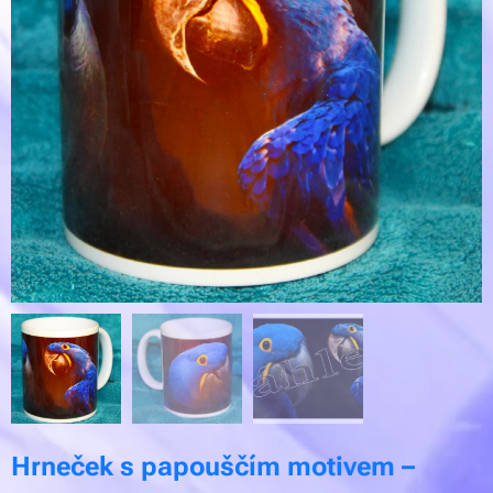
Hrneček s papouščím motivem –