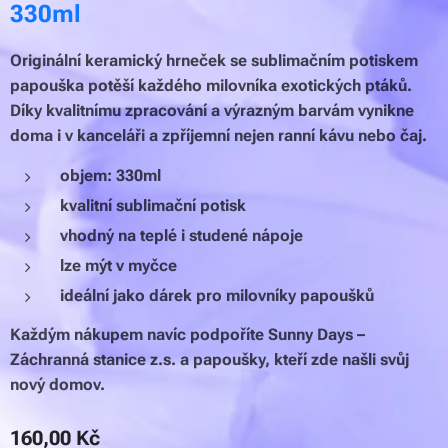
330ml
Originální keramický hrneček se sublimačním potiskem
papouška potěší každého milovníka exotických ptáků.
Díky kvalitnímu zpracování a výrazným barvám vynikne
doma i v kanceláři a zpříjemní nejen ranní kávu nebo čaj.
objem: 330ml
kvalitní sublimační potisk
vhodný na teplé i studené nápoje
lze mýt v myčce
ideální jako dárek pro milovníky papoušků
Každým nákupem navíc podpoříte Sunny Days –
Záchranná stanice z.s. a papoušky, kteří zde našli svůj
nový domov.
160,00
Kč