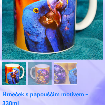
Hrneček s papouščím motivem –
330ml