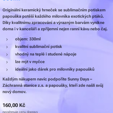
Originální keramický hrneček se sublimačním potiskem
papouška potěší každého milovníka exotických ptáků.
Díky kvalitnímu zpracování a výrazným barvám vynikne
doma i v kanceláři a zpříjemní nejen ranní kávu nebo čaj.
objem: 330ml
kvalitní sublimační potisk
vhodný na teplé i studené nápoje
lze mýt v myčce
ideální jako dárek pro milovníky papoušků
Každým nákupem navíc podpoříte Sunny Days –
Záchranná stanice z.s. a papoušky, kteří zde našli svůj
nový domov.
160,00
Kč
nezahrnuje cenu dopravy