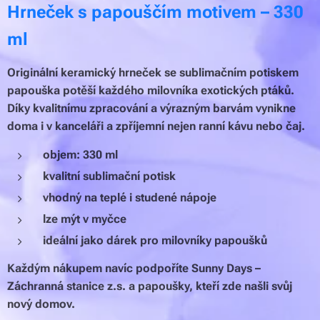
Hrneček s papouščím motivem – 330
ml
Originální keramický hrneček se sublimačním potiskem
papouška potěší každého milovníka exotických ptáků.
Díky kvalitnímu zpracování a výrazným barvám vynikne
doma i v kanceláři a zpříjemní nejen ranní kávu nebo čaj.
objem: 330 ml
kvalitní sublimační potisk
vhodný na teplé i studené nápoje
lze mýt v myčce
ideální jako dárek pro milovníky papoušků
Každým nákupem navíc podpoříte Sunny Days –
Záchranná stanice z.s. a papoušky, kteří zde našli svůj
nový domov.