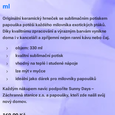
ml
Originální keramický hrneček se sublimačním potiskem
papouška potěší každého milovníka exotických ptáků.
Díky kvalitnímu zpracování a výrazným barvám vynikne
doma i v kanceláři a zpříjemní nejen ranní kávu nebo čaj.
objem: 330 ml
kvalitní sublimační potisk
vhodný na teplé i studené nápoje
lze mýt v myčce
ideální jako dárek pro milovníky papoušků
Každým nákupem navíc podpoříte Sunny Days –
Záchranná stanice z.s. a papoušky, kteří zde našli svůj
nový domov.