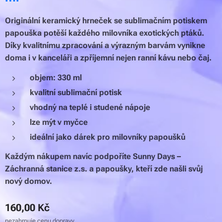
Originální keramický hrneček se sublimačním potiskem
papouška potěší každého milovníka exotických ptáků.
Díky kvalitnímu zpracování a výrazným barvám vynikne
doma i v kanceláři a zpříjemní nejen ranní kávu nebo čaj.
objem: 330 ml
kvalitní sublimační potisk
vhodný na teplé i studené nápoje
lze mýt v myčce
ideální jako dárek pro milovníky papoušků
Každým nákupem navíc podpoříte Sunny Days –
Záchranná stanice z.s. a papoušky, kteří zde našli svůj
nový domov.
160,00
Kč
nezahrnuje cenu dopravy