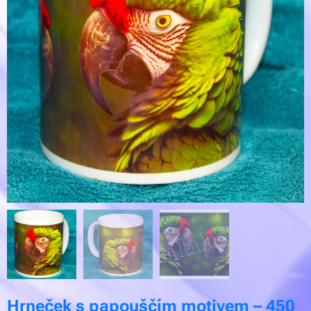
Hrneček s papouščím motivem – 450