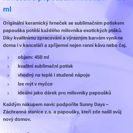
ml
Originální keramický hrneček se sublimačním potiskem
papouška potěší každého milovníka exotických ptáků.
Díky kvalitnímu zpracování a výrazným barvám vynikne
doma i v kanceláři a zpříjemní nejen ranní kávu nebo čaj.
objem: 450 ml
kvalitní sublimační potisk
vhodný na teplé i studené nápoje
lze mýt v myčce
ideální jako dárek pro milovníky papoušků
Každým nákupem navíc podpoříte Sunny Days –
Záchranná stanice z.s. a papoušky, kteří zde našli svůj
nový domov.